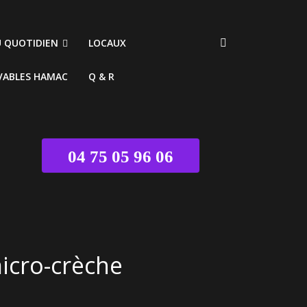
U QUOTIDIEN
LOCAUX
VABLES HAMAC
Q & R
04 75 05 96 06
icro-crèche