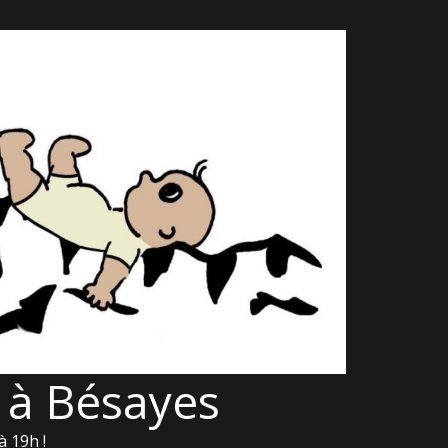
 à Bésayes
à 19h !