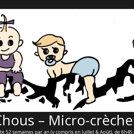
Chous – Micro-crèche
e 52 semaines par an (y compris en Juillet & Août), de 6h45 