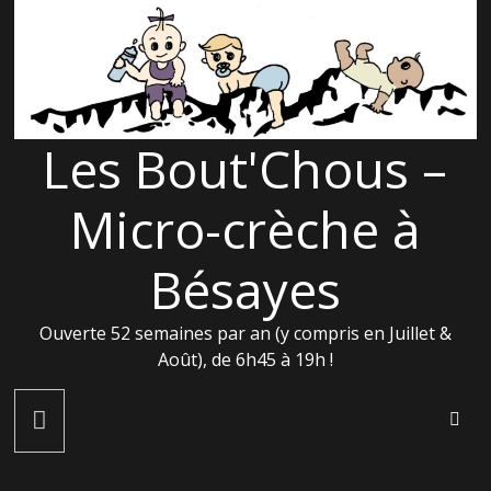
Passer
au
contenu
Les Bout'Chous –
Micro-crèche à
Bésayes
Ouverte 52 semaines par an (y compris en Juillet &
Août), de 6h45 à 19h !