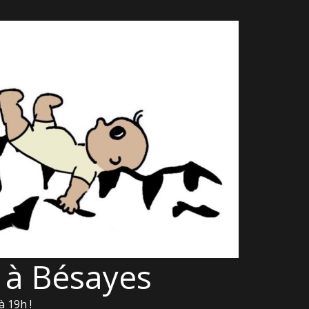
 à Bésayes
à 19h !