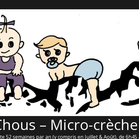
Chous – Micro-crèche
e 52 semaines par an (y compris en Juillet & Août), de 6h45 