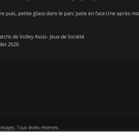
e puis, petite glace dans le parc juste en face.Une après-mid
tchs de Volley Assis- Jeux de Société
llet 2026
Bésayes
. Tous droits réservés.
Press
.