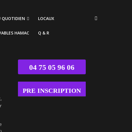
U QUOTIDIEN
LOCAUX
VABLES HAMAC
Q & R
04 75 05 96 06
PRE INSCRIPTION
,
r
e
)