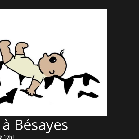
 à Bésayes
à 19h !