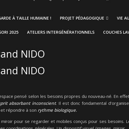
ARDE À TAILLE HUMAINE !
PROJET PÉDAGOGIQUE
VIE A
ORI 2025
ATELIERS INTERGÉNÉRATIONNELS
COUCHES LA
grand NIDO
grand NIDO
 espace pensé selon les besoins propres du nouveau-né. En effet
prit absorbant inconscient
. Il est donc fondamental d’organise
 et répondre à son
rythme biologique.
e, miroir pour se regarder et mobiles conçus pour ses besoins. L
s coordinations générales. Un dispositif visuel (images, miroir,…