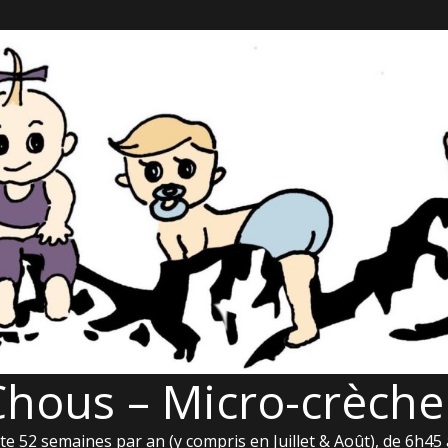
Chous – Micro-crèche
e 52 semaines par an (y compris en Juillet & Août), de 6h45 